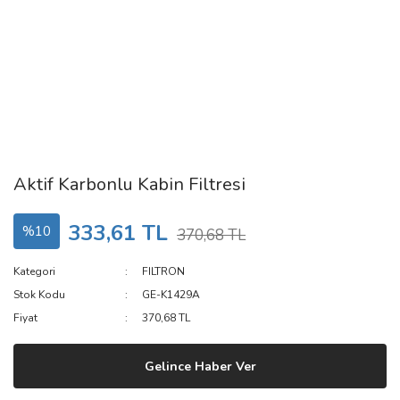
Aktif Karbonlu Kabin Filtresi
333,61 TL
%10
370,68 TL
Kategori
FILTRON
Stok Kodu
GE-K1429A
Fiyat
370,68 TL
Gelince Haber Ver