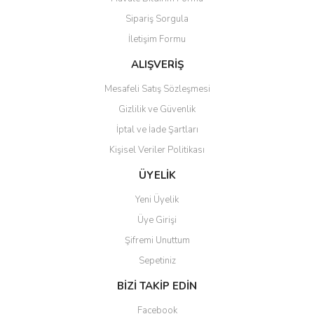
Ürün açıklamasında eksik bilgiler bulunuyor.
Sipariş Sorgula
Ürün bilgilerinde hatalar bulunuyor.
İletişim Formu
Ürün fiyatı diğer sitelerden daha pahalı.
Bu ürüne benzer farklı alternatifler olmalı.
ALIŞVERİŞ
Mesafeli Satış Sözleşmesi
Gizlilik ve Güvenlik
İptal ve İade Şartları
Kişisel Veriler Politikası
Gönder
ÜYELİK
Yeni Üyelik
Üye Girişi
Şifremi Unuttum
Sepetiniz
BİZİ TAKİP EDİN
Facebook