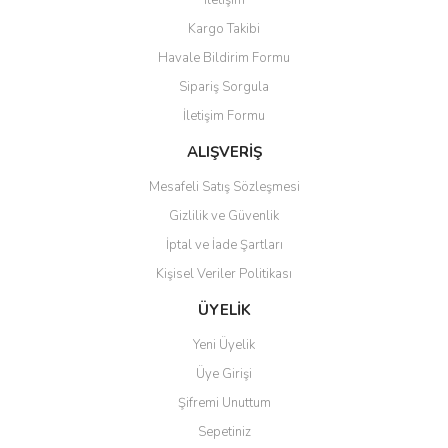
İletişim
Yorum Yaz
Kargo Takibi
Ürün resmi kalitesiz, bozuk veya görüntülenemiyor.
Havale Bildirim Formu
Ürün açıklamasında eksik bilgiler bulunuyor.
Sipariş Sorgula
Ürün bilgilerinde hatalar bulunuyor.
İletişim Formu
Ürün fiyatı diğer sitelerden daha pahalı.
Bu ürüne benzer farklı alternatifler olmalı.
ALIŞVERİŞ
Mesafeli Satış Sözleşmesi
Gizlilik ve Güvenlik
İptal ve İade Şartları
Kişisel Veriler Politikası
Gönder
ÜYELİK
Yeni Üyelik
Üye Girişi
Şifremi Unuttum
Sepetiniz