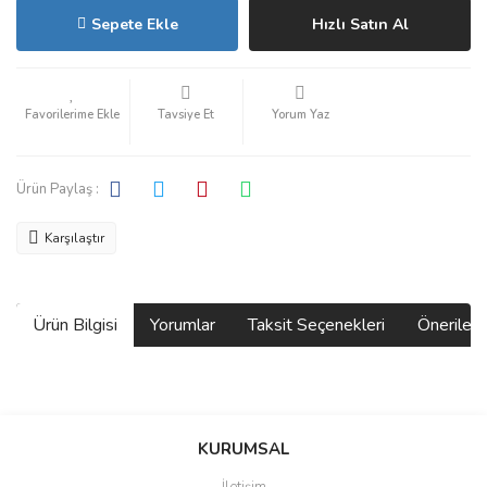
Sepete Ekle
Hızlı Satın Al
Tavsiye Et
Yorum Yaz
Ürün Paylaş :
Karşılaştır
Ürün Bilgisi
Yorumlar
Taksit Seçenekleri
Önerilerin
Bu ürünün fiyat bilgisi, resim, ürün açıklamalarında ve diğer
konularda yetersiz gördüğünüz noktaları öneri formunu kullanarak
Bu ürüne ilk yorumu siz yapın!
KURUMSAL
tarafımıza iletebilirsiniz.
Görüş ve önerileriniz için teşekkür ederiz.