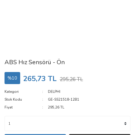
ABS Hız Sensörü - Ön
265,73 TL
%10
295,26 TL
Kategori
DELPHI
Stok Kodu
GE-SS21518-12B1
Fiyat
295,26 TL