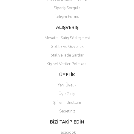
Ürün açıklamasında eksik bilgiler bulunuyor.
Sipariş Sorgula
Ürün bilgilerinde hatalar bulunuyor.
İletişim Formu
Ürün fiyatı diğer sitelerden daha pahalı.
Bu ürüne benzer farklı alternatifler olmalı.
ALIŞVERİŞ
Mesafeli Satış Sözleşmesi
Gizlilik ve Güvenlik
İptal ve İade Şartları
Kişisel Veriler Politikası
Gönder
ÜYELİK
Yeni Üyelik
Üye Girişi
Şifremi Unuttum
Sepetiniz
BİZİ TAKİP EDİN
Facebook