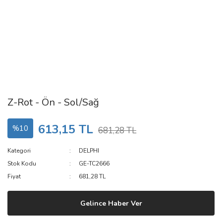
Z-Rot - Ön - Sol/Sağ
613,15 TL
%10
681,28 TL
Kategori
DELPHI
Stok Kodu
GE-TC2666
Fiyat
681,28 TL
Gelince Haber Ver