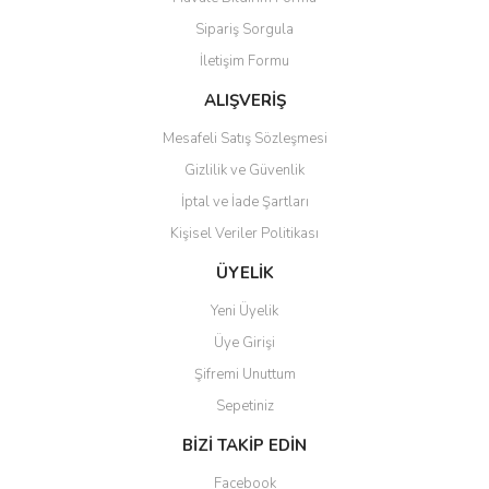
Ürün açıklamasında eksik bilgiler bulunuyor.
Sipariş Sorgula
Ürün bilgilerinde hatalar bulunuyor.
İletişim Formu
Ürün fiyatı diğer sitelerden daha pahalı.
Bu ürüne benzer farklı alternatifler olmalı.
ALIŞVERİŞ
Mesafeli Satış Sözleşmesi
Gizlilik ve Güvenlik
İptal ve İade Şartları
Kişisel Veriler Politikası
Gönder
ÜYELİK
Yeni Üyelik
Üye Girişi
Şifremi Unuttum
Sepetiniz
BİZİ TAKİP EDİN
Facebook