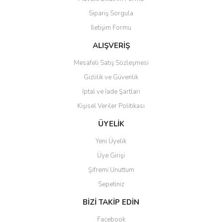
Ürün açıklamasında eksik bilgiler bulunuyor.
Sipariş Sorgula
Ürün bilgilerinde hatalar bulunuyor.
İletişim Formu
Ürün fiyatı diğer sitelerden daha pahalı.
Bu ürüne benzer farklı alternatifler olmalı.
ALIŞVERİŞ
Mesafeli Satış Sözleşmesi
Gizlilik ve Güvenlik
İptal ve İade Şartları
Kişisel Veriler Politikası
Gönder
ÜYELİK
Yeni Üyelik
Üye Girişi
Şifremi Unuttum
Sepetiniz
BİZİ TAKİP EDİN
Facebook