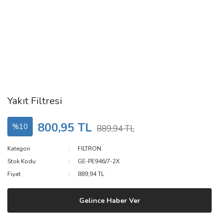
Yakıt Filtresi
800,95 TL
%10
889,94 TL
Kategori
FILTRON
Stok Kodu
GE-PE946/7-2X
Fiyat
889,94 TL
Gelince Haber Ver