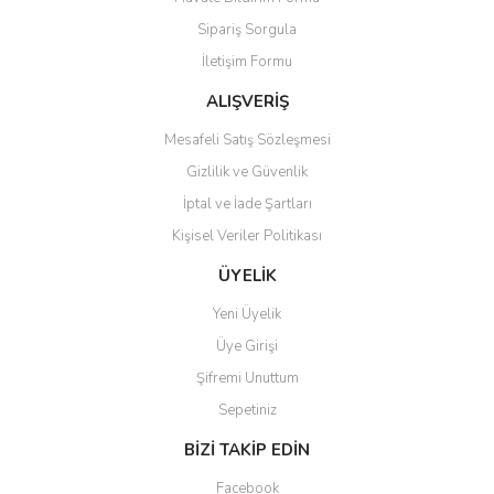
Ürün açıklamasında eksik bilgiler bulunuyor.
Sipariş Sorgula
Ürün bilgilerinde hatalar bulunuyor.
İletişim Formu
Ürün fiyatı diğer sitelerden daha pahalı.
Bu ürüne benzer farklı alternatifler olmalı.
ALIŞVERİŞ
Mesafeli Satış Sözleşmesi
Gizlilik ve Güvenlik
İptal ve İade Şartları
Kişisel Veriler Politikası
Gönder
ÜYELİK
Yeni Üyelik
Üye Girişi
Şifremi Unuttum
Sepetiniz
BİZİ TAKİP EDİN
Facebook