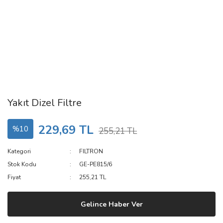
Yakıt Dizel Filtre
229,69 TL
%10
255,21 TL
Kategori
FILTRON
Stok Kodu
GE-PE815/6
Fiyat
255,21 TL
Gelince Haber Ver