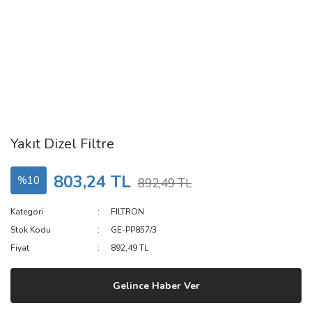
Yakıt Dizel Filtre
803,24 TL
%10
892,49 TL
Kategori
FILTRON
Stok Kodu
GE-PP857/3
Fiyat
892,49 TL
Gelince Haber Ver