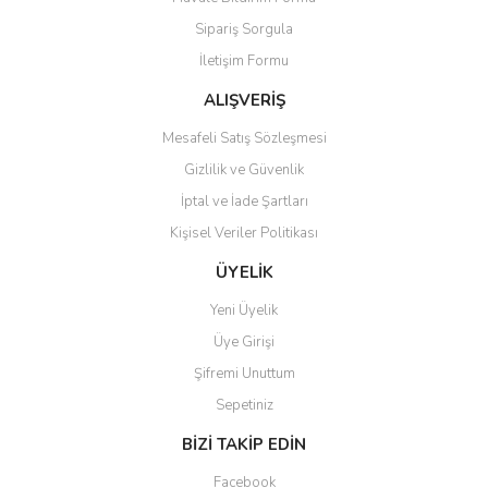
Ürün açıklamasında eksik bilgiler bulunuyor.
Sipariş Sorgula
Ürün bilgilerinde hatalar bulunuyor.
İletişim Formu
Ürün fiyatı diğer sitelerden daha pahalı.
Bu ürüne benzer farklı alternatifler olmalı.
ALIŞVERİŞ
Mesafeli Satış Sözleşmesi
Gizlilik ve Güvenlik
İptal ve İade Şartları
Kişisel Veriler Politikası
Gönder
ÜYELİK
Yeni Üyelik
Üye Girişi
Şifremi Unuttum
Sepetiniz
BİZİ TAKİP EDİN
Facebook