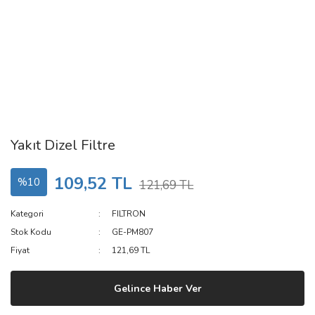
Yakıt Dizel Filtre
109,52 TL
%10
121,69 TL
Kategori
FILTRON
Stok Kodu
GE-PM807
Fiyat
121,69 TL
Gelince Haber Ver