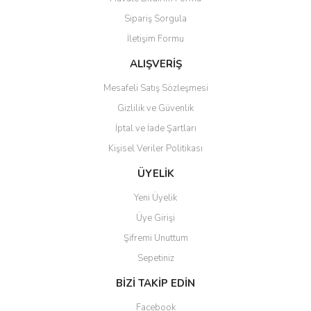
Ürün açıklamasında eksik bilgiler bulunuyor.
Sipariş Sorgula
Ürün bilgilerinde hatalar bulunuyor.
İletişim Formu
Ürün fiyatı diğer sitelerden daha pahalı.
Bu ürüne benzer farklı alternatifler olmalı.
ALIŞVERİŞ
Mesafeli Satış Sözleşmesi
Gizlilik ve Güvenlik
İptal ve İade Şartları
Kişisel Veriler Politikası
Gönder
ÜYELİK
Yeni Üyelik
Üye Girişi
Şifremi Unuttum
Sepetiniz
BİZİ TAKİP EDİN
Facebook