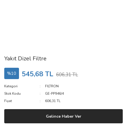
Yakıt Dizel Filtre
545,68 TL
%10
606,31 TL
Kategori
FILTRON
Stok Kodu
GE-PP946/4
Fiyat
606,31 TL
Gelince Haber Ver