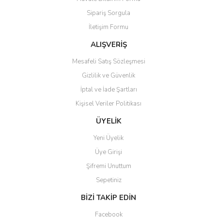
Ürün açıklamasında eksik bilgiler bulunuyor.
Sipariş Sorgula
Ürün bilgilerinde hatalar bulunuyor.
İletişim Formu
Ürün fiyatı diğer sitelerden daha pahalı.
Bu ürüne benzer farklı alternatifler olmalı.
ALIŞVERİŞ
Mesafeli Satış Sözleşmesi
Gizlilik ve Güvenlik
İptal ve İade Şartları
Kişisel Veriler Politikası
Gönder
ÜYELİK
Yeni Üyelik
Üye Girişi
Şifremi Unuttum
Sepetiniz
BİZİ TAKİP EDİN
Facebook