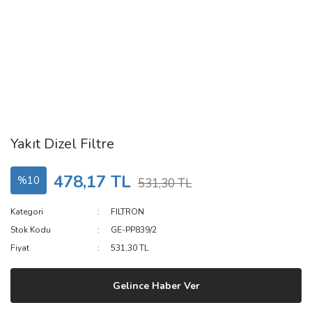
Yakıt Dizel Filtre
478,17 TL
%10
531,30 TL
Kategori
FILTRON
Stok Kodu
GE-PP839/2
Fiyat
531,30 TL
Gelince Haber Ver