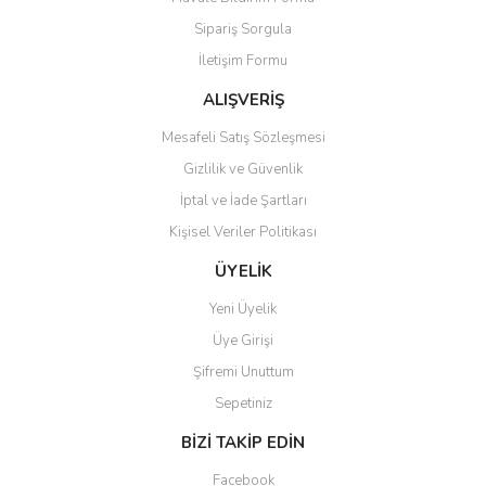
Ürün açıklamasında eksik bilgiler bulunuyor.
Sipariş Sorgula
Ürün bilgilerinde hatalar bulunuyor.
İletişim Formu
Ürün fiyatı diğer sitelerden daha pahalı.
Bu ürüne benzer farklı alternatifler olmalı.
ALIŞVERİŞ
Mesafeli Satış Sözleşmesi
Gizlilik ve Güvenlik
İptal ve İade Şartları
Kişisel Veriler Politikası
Gönder
ÜYELİK
Yeni Üyelik
Üye Girişi
Şifremi Unuttum
Sepetiniz
BİZİ TAKİP EDİN
Facebook