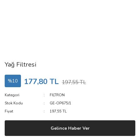
Yağ Filtresi
177,80 TL
%10
197,55 TL
Kategori
FILTRON
Stok Kodu
GE-OP675/1
Fiyat
197,55 TL
Gelince Haber Ver