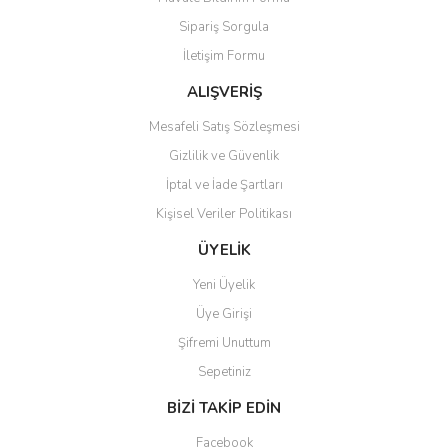
Ürün açıklamasında eksik bilgiler bulunuyor.
Sipariş Sorgula
Ürün bilgilerinde hatalar bulunuyor.
İletişim Formu
Ürün fiyatı diğer sitelerden daha pahalı.
Bu ürüne benzer farklı alternatifler olmalı.
ALIŞVERİŞ
Mesafeli Satış Sözleşmesi
Gizlilik ve Güvenlik
İptal ve İade Şartları
Kişisel Veriler Politikası
Gönder
ÜYELİK
Yeni Üyelik
Üye Girişi
Şifremi Unuttum
Sepetiniz
BİZİ TAKİP EDİN
Facebook