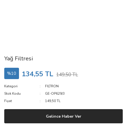
Yağ Filtresi
134,55 TL
%10
149,50 TL
Kategori
FILTRON
Stok Kodu
GE-OP629/3
Fiyat
149,50 TL
Gelince Haber Ver