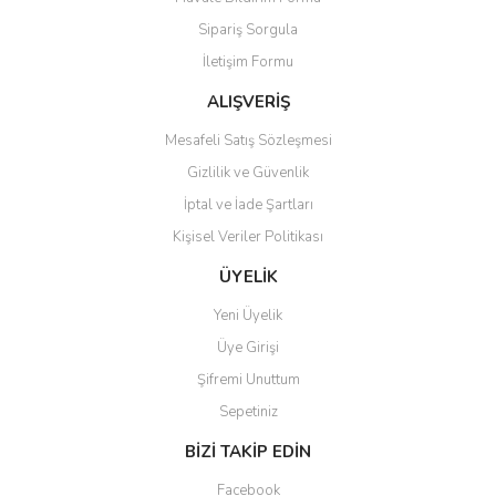
Ürün açıklamasında eksik bilgiler bulunuyor.
Sipariş Sorgula
Ürün bilgilerinde hatalar bulunuyor.
İletişim Formu
Ürün fiyatı diğer sitelerden daha pahalı.
Bu ürüne benzer farklı alternatifler olmalı.
ALIŞVERİŞ
Mesafeli Satış Sözleşmesi
Gizlilik ve Güvenlik
İptal ve İade Şartları
Kişisel Veriler Politikası
Gönder
ÜYELİK
Yeni Üyelik
Üye Girişi
Şifremi Unuttum
Sepetiniz
BİZİ TAKİP EDİN
Facebook