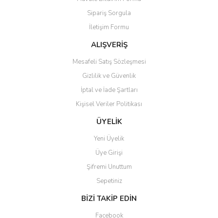
Ürün açıklamasında eksik bilgiler bulunuyor.
Sipariş Sorgula
Ürün bilgilerinde hatalar bulunuyor.
İletişim Formu
Ürün fiyatı diğer sitelerden daha pahalı.
Bu ürüne benzer farklı alternatifler olmalı.
ALIŞVERİŞ
Mesafeli Satış Sözleşmesi
Gizlilik ve Güvenlik
İptal ve İade Şartları
Kişisel Veriler Politikası
Gönder
ÜYELİK
Yeni Üyelik
Üye Girişi
Şifremi Unuttum
Sepetiniz
BİZİ TAKİP EDİN
Facebook