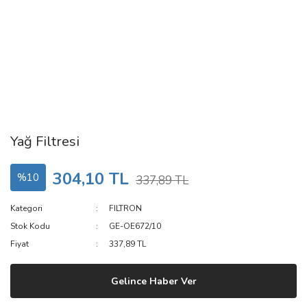
Yağ Filtresi
304,10 TL
%10
337,89 TL
Kategori
FILTRON
Stok Kodu
GE-OE672/10
Fiyat
337,89 TL
Gelince Haber Ver