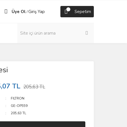
Üye Ol
Giriş Yap
Sepetim
/
esi
,07 TL
205,63 TL
FILTRON
GE-OP559
205,63 TL