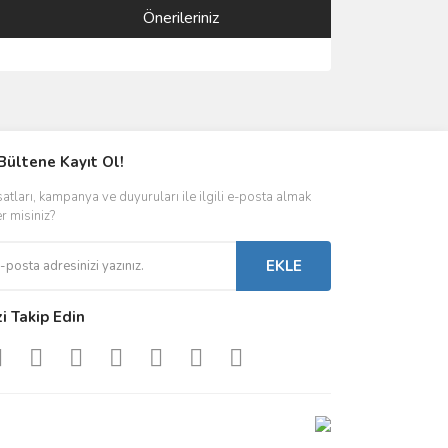
Önerileriniz
ımıza iletebilirsiniz.
Bültene Kayıt Ol!
satları, kampanya ve duyuruları ile ilgili e-posta almak
er misiniz?
EKLE
zi Takip Edin