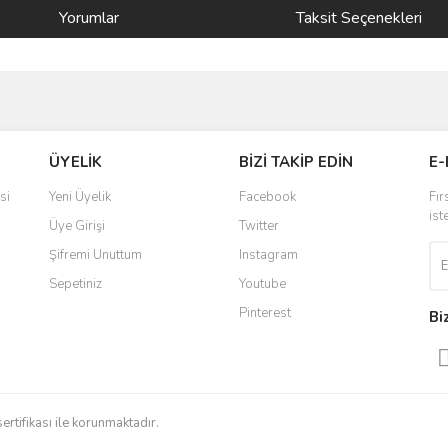
Yorumlar
Taksit Seçenekleri
ve diğer konularda yetersiz gördüğünüz noktaları öneri formunu kullanarak taraf
Bu ürüne ilk yorumu siz yapın!
ÜYELİK
BİZİ TAKİP EDİN
E-
r.
Yorum Yaz
si
Yeni Üyelik
Facebook
Fır
ist
Üye Girişi
Twitter
Şifremi Unuttum
Instagram
Sepetiniz
Youtube
Pinterest
Bi
Gönder
sertifikası ile korunmaktadır.