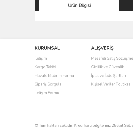
Ürün Bilgisi
Bu ürünün fiyat bilgisi, resim, ürün açıklamalarında 
Görüş ve önerileriniz için teşekkür ederiz.
KURUMSAL
ALIŞVERİŞ
Ürün resmi kalitesiz, bozuk veya görüntülenemiyo
Ürün açıklamasında eksik bilgiler bulunuyor.
İletişim
Mesafeli Satış Sözleşme
Ürün bilgilerinde hatalar bulunuyor.
Kargo Takibi
Gizlilik ve Güvenlik
Ürün fiyatı diğer sitelerden daha pahalı.
Havale Bildirim Formu
İptal ve İade Şartları
Bu ürüne benzer farklı alternatifler olmalı.
Sipariş Sorgula
Kişisel Veriler Politikası
İletişim Formu
© Tüm hakları saklıdır. Kredi kartı bilgileriniz 256bit SSL 