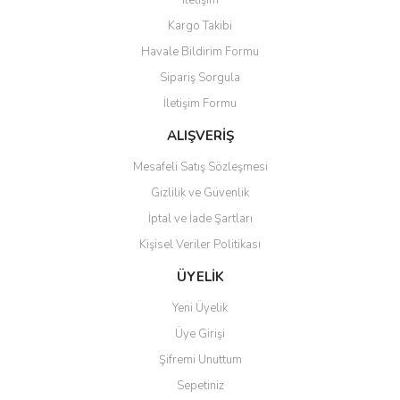
İletişim
Yorum Yaz
Kargo Takibi
Ürün resmi kalitesiz, bozuk veya görüntülenemiyor.
Havale Bildirim Formu
Ürün açıklamasında eksik bilgiler bulunuyor.
Sipariş Sorgula
Ürün bilgilerinde hatalar bulunuyor.
İletişim Formu
Ürün fiyatı diğer sitelerden daha pahalı.
Bu ürüne benzer farklı alternatifler olmalı.
ALIŞVERİŞ
Mesafeli Satış Sözleşmesi
Gizlilik ve Güvenlik
İptal ve İade Şartları
Kişisel Veriler Politikası
Gönder
ÜYELİK
Yeni Üyelik
Üye Girişi
Şifremi Unuttum
Sepetiniz