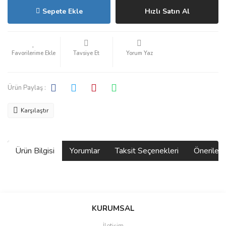
Sepete Ekle
Hızlı Satın Al
Tavsiye Et
Yorum Yaz
Ürün Paylaş :
Karşılaştır
Ürün Bilgisi
Yorumlar
Taksit Seçenekleri
Önerilerin
Bu ürünün fiyat bilgisi, resim, ürün açıklamalarında ve diğer
konularda yetersiz gördüğünüz noktaları öneri formunu kullanarak
Bu ürüne ilk yorumu siz yapın!
KURUMSAL
tarafımıza iletebilirsiniz.
Görüş ve önerileriniz için teşekkür ederiz.