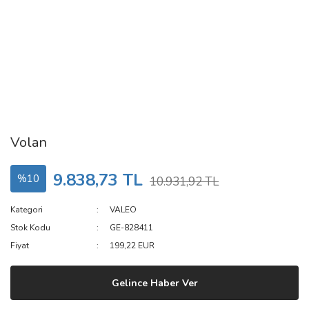
Volan
9.838,73 TL
%10
10.931,92 TL
Kategori
VALEO
Stok Kodu
GE-828411
Fiyat
199,22 EUR
Gelince Haber Ver