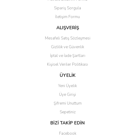
Ürün açıklamasında eksik bilgiler bulunuyor.
Sipariş Sorgula
Ürün bilgilerinde hatalar bulunuyor.
İletişim Formu
Ürün fiyatı diğer sitelerden daha pahalı.
Bu ürüne benzer farklı alternatifler olmalı.
ALIŞVERİŞ
Mesafeli Satış Sözleşmesi
Gizlilik ve Güvenlik
İptal ve İade Şartları
Kişisel Veriler Politikası
Gönder
ÜYELİK
Yeni Üyelik
Üye Girişi
Şifremi Unuttum
Sepetiniz
BİZİ TAKİP EDİN
Facebook