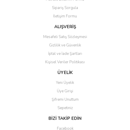
Ürün açıklamasında eksik bilgiler bulunuyor.
Sipariş Sorgula
Ürün bilgilerinde hatalar bulunuyor.
İletişim Formu
Ürün fiyatı diğer sitelerden daha pahalı.
Bu ürüne benzer farklı alternatifler olmalı.
ALIŞVERİŞ
Mesafeli Satış Sözleşmesi
Gizlilik ve Güvenlik
İptal ve İade Şartları
Kişisel Veriler Politikası
Gönder
ÜYELİK
Yeni Üyelik
Üye Girişi
Şifremi Unuttum
Sepetiniz
BİZİ TAKİP EDİN
Facebook