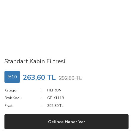
Standart Kabin Filtresi
263,60 TL
%10
292,89 TL
Kategori
FILTRON
Stok Kodu
GE-K1119
Fiyat
292,89 TL
Gelince Haber Ver