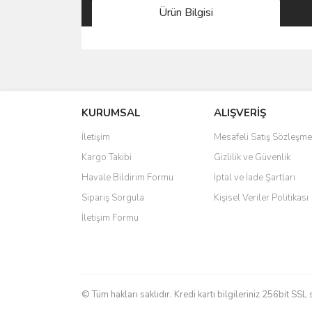
Ürün Bilgisi
Bu ürünün fiyat bilgisi, resim, ürün açıklamalarında 
Görüş ve önerileriniz için teşekkür ederiz.
KURUMSAL
ALIŞVERİŞ
Ürün resmi kalitesiz, bozuk veya görüntülenemiyo
Ürün açıklamasında eksik bilgiler bulunuyor.
İletişim
Mesafeli Satış Sözleşme
Ürün bilgilerinde hatalar bulunuyor.
Kargo Takibi
Gizlilik ve Güvenlik
Ürün fiyatı diğer sitelerden daha pahalı.
Havale Bildirim Formu
İptal ve İade Şartları
Bu ürüne benzer farklı alternatifler olmalı.
Sipariş Sorgula
Kişisel Veriler Politikası
İletişim Formu
© Tüm hakları saklıdır. Kredi kartı bilgileriniz 256bit SSL 