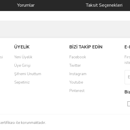
Yorumlar
Taksit Seçenekleri
ve diğer konularda yetersiz gördüğünüz noktaları öneri formunu kullanarak taraf
Bu ürüne ilk yorumu siz yapın!
ÜYELİK
BİZİ TAKİP EDİN
E-
r.
Yorum Yaz
si
Yeni Üyelik
Facebook
Fır
ist
Üye Girişi
Twitter
Şifremi Unuttum
Instagram
Sepetiniz
Youtube
Pinterest
Bi
Gönder
sertifikası ile korunmaktadır.