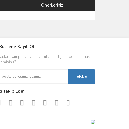
Önerileriniz
ımıza iletebilirsiniz.
Bültene Kayıt Ol!
satları, kampanya ve duyuruları ile ilgili e-posta almak
er misiniz?
EKLE
zi Takip Edin