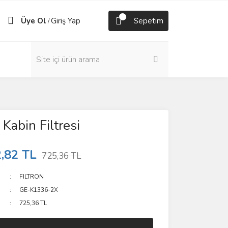
Üye Ol
Giriş Yap
Sepetim
/
Kabin Filtresi
,82 TL
725,36 TL
FILTRON
GE-K1336-2X
725,36 TL