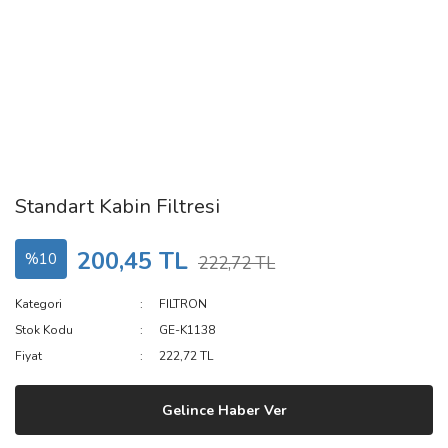
Standart Kabin Filtresi
200,45 TL
%10
222,72 TL
Kategori
FILTRON
Stok Kodu
GE-K1138
Fiyat
222,72 TL
Gelince Haber Ver