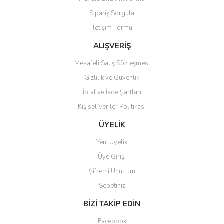
Ürün açıklamasında eksik bilgiler bulunuyor.
Sipariş Sorgula
Ürün bilgilerinde hatalar bulunuyor.
İletişim Formu
Ürün fiyatı diğer sitelerden daha pahalı.
Bu ürüne benzer farklı alternatifler olmalı.
ALIŞVERİŞ
Mesafeli Satış Sözleşmesi
Gizlilik ve Güvenlik
İptal ve İade Şartları
Kişisel Veriler Politikası
Gönder
ÜYELİK
Yeni Üyelik
Üye Girişi
Şifremi Unuttum
Sepetiniz
BİZİ TAKİP EDİN
Facebook