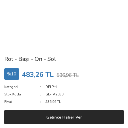
Rot - Başı - Ön - Sol
483,26 TL
%10
536,96 TL
Kategori
DELPHI
Stok Kodu
GE-TA2030
Fiyat
536,96 TL
Gelince Haber Ver