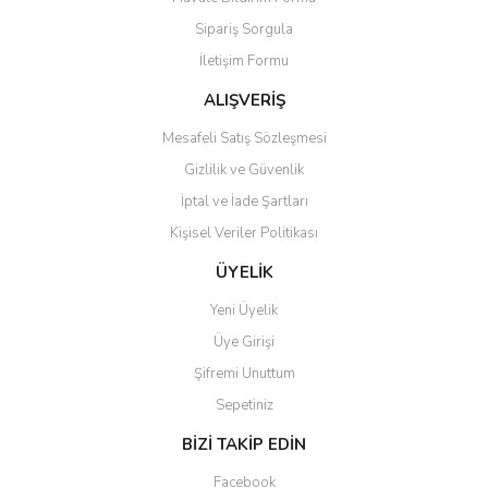
Ürün açıklamasında eksik bilgiler bulunuyor.
Sipariş Sorgula
Ürün bilgilerinde hatalar bulunuyor.
İletişim Formu
Ürün fiyatı diğer sitelerden daha pahalı.
Bu ürüne benzer farklı alternatifler olmalı.
ALIŞVERİŞ
Mesafeli Satış Sözleşmesi
Gizlilik ve Güvenlik
İptal ve İade Şartları
Kişisel Veriler Politikası
Gönder
ÜYELİK
Yeni Üyelik
Üye Girişi
Şifremi Unuttum
Sepetiniz
BİZİ TAKİP EDİN
Facebook