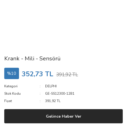
Krank - Mili - Sensörü
352,73 TL
%10
391,92 TL
Kategori
DELPHI
Stok Kodu
GE-SS12300-12B1
Fiyat
391,92 TL
Gelince Haber Ver