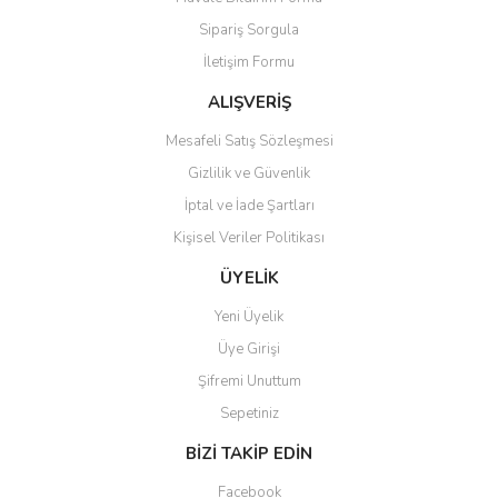
Ürün açıklamasında eksik bilgiler bulunuyor.
Sipariş Sorgula
Ürün bilgilerinde hatalar bulunuyor.
İletişim Formu
Ürün fiyatı diğer sitelerden daha pahalı.
Bu ürüne benzer farklı alternatifler olmalı.
ALIŞVERİŞ
Mesafeli Satış Sözleşmesi
Gizlilik ve Güvenlik
İptal ve İade Şartları
Kişisel Veriler Politikası
Gönder
ÜYELİK
Yeni Üyelik
Üye Girişi
Şifremi Unuttum
Sepetiniz
BİZİ TAKİP EDİN
Facebook