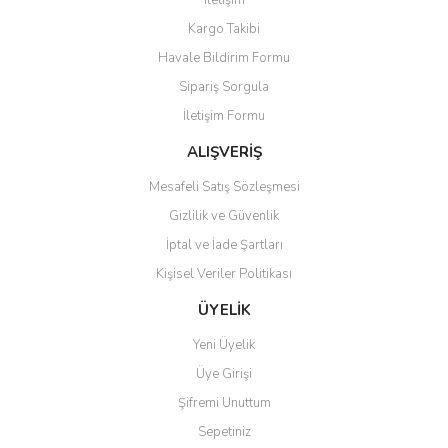
İletişim
Yorum Yaz
Kargo Takibi
Ürün resmi kalitesiz, bozuk veya görüntülenemiyor.
Havale Bildirim Formu
Ürün açıklamasında eksik bilgiler bulunuyor.
Sipariş Sorgula
Ürün bilgilerinde hatalar bulunuyor.
İletişim Formu
Ürün fiyatı diğer sitelerden daha pahalı.
Bu ürüne benzer farklı alternatifler olmalı.
ALIŞVERİŞ
Mesafeli Satış Sözleşmesi
Gizlilik ve Güvenlik
İptal ve İade Şartları
Kişisel Veriler Politikası
Gönder
ÜYELİK
Yeni Üyelik
Üye Girişi
Şifremi Unuttum
Sepetiniz