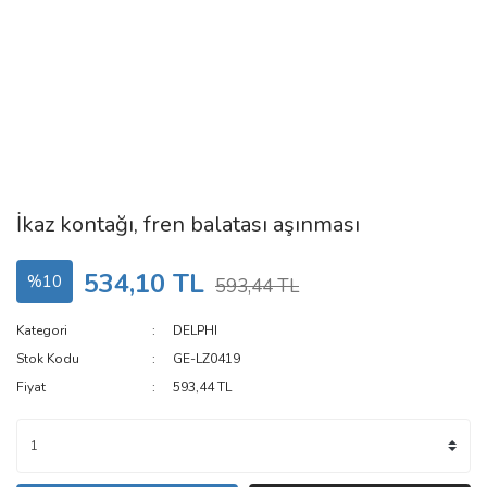
İkaz kontağı, fren balatası aşınması
534,10 TL
%10
593,44 TL
Kategori
DELPHI
Stok Kodu
GE-LZ0419
Fiyat
593,44 TL