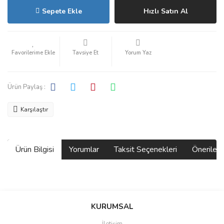
Sepete Ekle
Hızlı Satın Al
Tavsiye Et
Yorum Yaz
Ürün Paylaş :
Karşılaştır
Ürün Bilgisi
Yorumlar
Taksit Seçenekleri
Önerilerin
Bu ürünün fiyat bilgisi, resim, ürün açıklamalarında ve diğer
konularda yetersiz gördüğünüz noktaları öneri formunu kullanarak
Bu ürüne ilk yorumu siz yapın!
KURUMSAL
tarafımıza iletebilirsiniz.
Görüş ve önerileriniz için teşekkür ederiz.