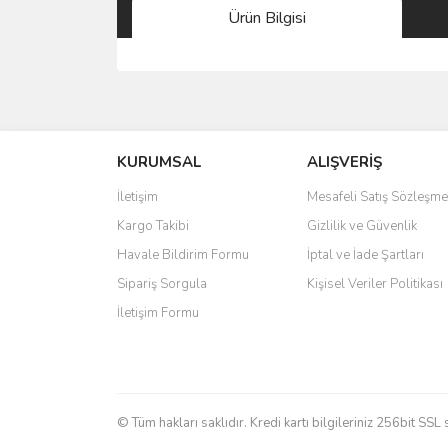
Ürün Bilgisi
Bu ürünün fiyat bilgisi, resim, ürün açıklamalarında 
Görüş ve önerileriniz için teşekkür ederiz.
KURUMSAL
ALIŞVERİŞ
Ürün resmi kalitesiz, bozuk veya görüntülenemiyo
Ürün açıklamasında eksik bilgiler bulunuyor.
İletişim
Mesafeli Satış Sözleşme
Ürün bilgilerinde hatalar bulunuyor.
Kargo Takibi
Gizlilik ve Güvenlik
Ürün fiyatı diğer sitelerden daha pahalı.
Havale Bildirim Formu
İptal ve İade Şartları
Bu ürüne benzer farklı alternatifler olmalı.
Sipariş Sorgula
Kişisel Veriler Politikası
İletişim Formu
© Tüm hakları saklıdır. Kredi kartı bilgileriniz 256bit SSL 