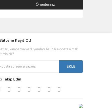
Önerileriniz
ımıza iletebilirsiniz.
Bültene Kayıt Ol!
satları, kampanya ve duyuruları ile ilgili e-posta almak
er misiniz?
EKLE
zi Takip Edin