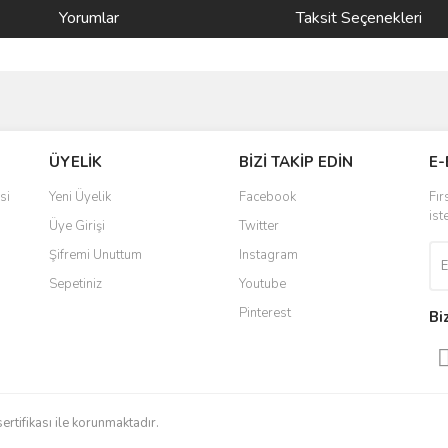
Yorumlar
Taksit Seçenekleri
ve diğer konularda yetersiz gördüğünüz noktaları öneri formunu kullanarak taraf
Bu ürüne ilk yorumu siz yapın!
ÜYELİK
BİZİ TAKİP EDİN
E-
r.
Yorum Yaz
si
Yeni Üyelik
Facebook
Fır
ist
Üye Girişi
Twitter
Şifremi Unuttum
Instagram
Sepetiniz
Youtube
Pinterest
Bi
Gönder
sertifikası ile korunmaktadır.