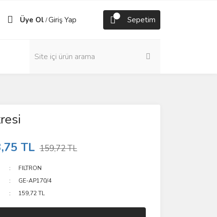
Üye Ol
Giriş Yap
Sepetim
/
resi
,75 TL
159,72 TL
FILTRON
GE-AP170/4
159,72 TL