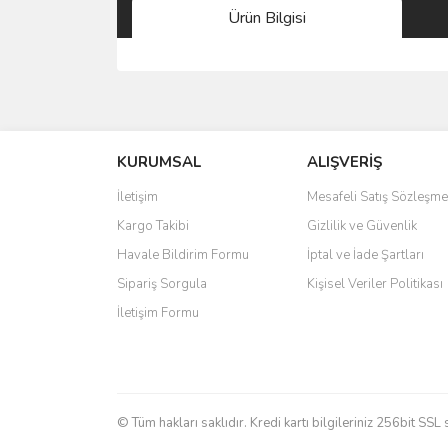
Ürün Bilgisi
Bu ürünün fiyat bilgisi, resim, ürün açıklamalarında 
Görüş ve önerileriniz için teşekkür ederiz.
KURUMSAL
ALIŞVERİŞ
Ürün resmi kalitesiz, bozuk veya görüntülenemiyo
Ürün açıklamasında eksik bilgiler bulunuyor.
İletişim
Mesafeli Satış Sözleşme
Ürün bilgilerinde hatalar bulunuyor.
Kargo Takibi
Gizlilik ve Güvenlik
Ürün fiyatı diğer sitelerden daha pahalı.
Havale Bildirim Formu
İptal ve İade Şartları
Bu ürüne benzer farklı alternatifler olmalı.
Sipariş Sorgula
Kişisel Veriler Politikası
İletişim Formu
© Tüm hakları saklıdır. Kredi kartı bilgileriniz 256bit SSL 