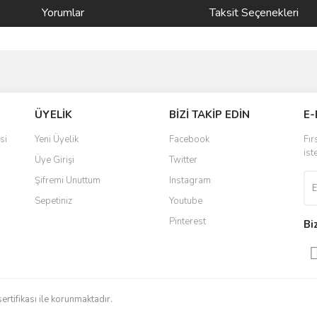
Yorumlar
Taksit Seçenekleri
ve diğer konularda yetersiz gördüğünüz noktaları öneri formunu kullanarak taraf
Bu ürüne ilk yorumu siz yapın!
ÜYELİK
BİZİ TAKİP EDİN
E-
r.
Yorum Yaz
si
Yeni Üyelik
Facebook
Fır
ist
Üye Girişi
Twitter
Şifremi Unuttum
Instagram
Sepetiniz
Youtube
Pinterest
Bi
Gönder
sertifikası ile korunmaktadır.