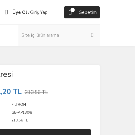
Üye Ol
Giriş Yap
Sepetim
/
resi
,20 TL
213,56 TL
FILTRON
GE-AP130/8
213,56 TL