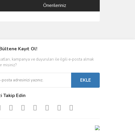
Önerileriniz
ımıza iletebilirsiniz.
Bültene Kayıt Ol!
satları, kampanya ve duyuruları ile ilgili e-posta almak
er misiniz?
EKLE
zi Takip Edin