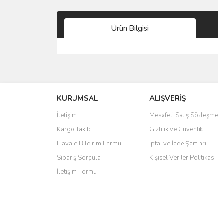
Ürün Bilgisi
Bu ürünün fiyat bilgisi, resim, ürün açıklamalarında 
Görüş ve önerileriniz için teşekkür ederiz.
KURUMSAL
ALIŞVERİŞ
Ürün resmi kalitesiz, bozuk veya görüntülenemiyo
Ürün açıklamasında eksik bilgiler bulunuyor.
İletişim
Mesafeli Satış Sözleşme
Ürün bilgilerinde hatalar bulunuyor.
Kargo Takibi
Gizlilik ve Güvenlik
Ürün fiyatı diğer sitelerden daha pahalı.
Havale Bildirim Formu
İptal ve İade Şartları
Bu ürüne benzer farklı alternatifler olmalı.
Sipariş Sorgula
Kişisel Veriler Politikası
İletişim Formu