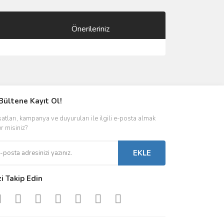
Önerileriniz
ımıza iletebilirsiniz.
Bültene Kayıt Ol!
satları, kampanya ve duyuruları ile ilgili e-posta almak
er misiniz?
EKLE
zi Takip Edin