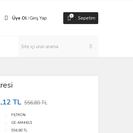
0
Üye Ol
Giriş Yap
Sepetim
/
resi
,12 TL
556,80 TL
FILTRON
GE-AM441/1
556,80 TL