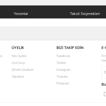
Yorumlar
Taksit Seçenekleri
ve diğer konularda yetersiz gördüğünüz noktaları öneri formunu kullanarak taraf
Bu ürüne ilk yorumu siz yapın!
ÜYELİK
BİZİ TAKİP EDİN
E-
r.
Yorum Yaz
si
Yeni Üyelik
Facebook
Fır
ist
Üye Girişi
Twitter
Şifremi Unuttum
Instagram
Sepetiniz
Youtube
Pinterest
Bi
Gönder