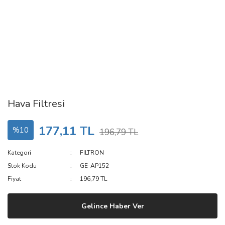
Hava Filtresi
177,11 TL
%10
196,79 TL
Kategori
FILTRON
Stok Kodu
GE-AP152
Fiyat
196,79 TL
Gelince Haber Ver