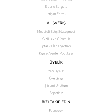
Ürün açıklamasında eksik bilgiler bulunuyor.
Sipariş Sorgula
Ürün bilgilerinde hatalar bulunuyor.
İletişim Formu
Ürün fiyatı diğer sitelerden daha pahalı.
Bu ürüne benzer farklı alternatifler olmalı.
ALIŞVERİŞ
Mesafeli Satış Sözleşmesi
Gizlilik ve Güvenlik
İptal ve İade Şartları
Kişisel Veriler Politikası
Gönder
ÜYELİK
Yeni Üyelik
Üye Girişi
Şifremi Unuttum
Sepetiniz
BİZİ TAKİP EDİN
Facebook