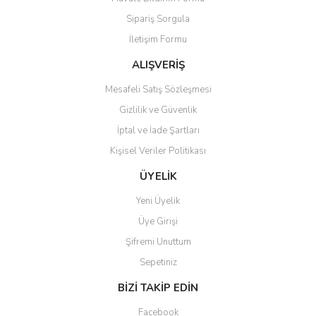
Ürün açıklamasında eksik bilgiler bulunuyor.
Sipariş Sorgula
Ürün bilgilerinde hatalar bulunuyor.
İletişim Formu
Ürün fiyatı diğer sitelerden daha pahalı.
Bu ürüne benzer farklı alternatifler olmalı.
ALIŞVERİŞ
Mesafeli Satış Sözleşmesi
Gizlilik ve Güvenlik
İptal ve İade Şartları
Kişisel Veriler Politikası
Gönder
ÜYELİK
Yeni Üyelik
Üye Girişi
Şifremi Unuttum
Sepetiniz
BİZİ TAKİP EDİN
Facebook