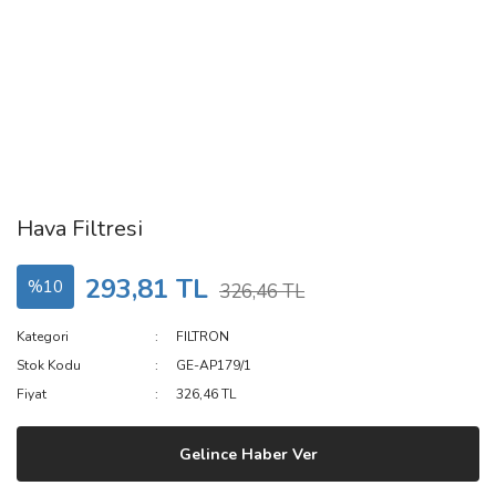
Hava Filtresi
293,81 TL
%10
326,46 TL
Kategori
FILTRON
Stok Kodu
GE-AP179/1
Fiyat
326,46 TL
Gelince Haber Ver