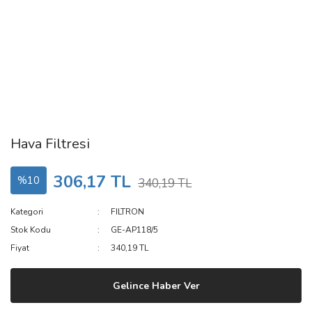
Hava Filtresi
306,17 TL
%10
340,19 TL
Kategori
FILTRON
Stok Kodu
GE-AP118/5
Fiyat
340,19 TL
Gelince Haber Ver