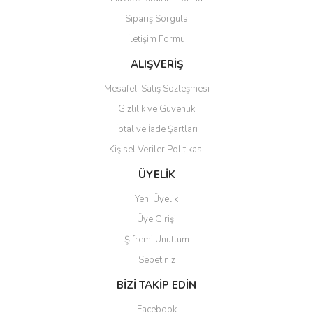
Ürün açıklamasında eksik bilgiler bulunuyor.
Sipariş Sorgula
Ürün bilgilerinde hatalar bulunuyor.
İletişim Formu
Ürün fiyatı diğer sitelerden daha pahalı.
Bu ürüne benzer farklı alternatifler olmalı.
ALIŞVERİŞ
Mesafeli Satış Sözleşmesi
Gizlilik ve Güvenlik
İptal ve İade Şartları
Kişisel Veriler Politikası
Gönder
ÜYELİK
Yeni Üyelik
Üye Girişi
Şifremi Unuttum
Sepetiniz
BİZİ TAKİP EDİN
Facebook