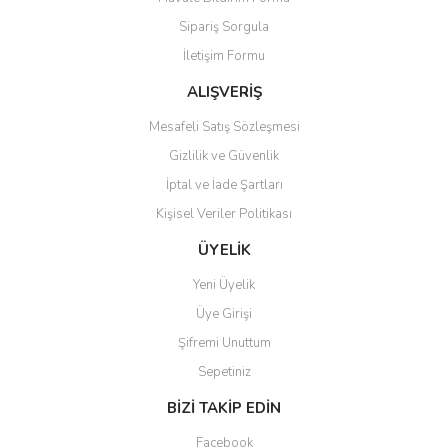
Ürün açıklamasında eksik bilgiler bulunuyor.
Sipariş Sorgula
Ürün bilgilerinde hatalar bulunuyor.
İletişim Formu
Ürün fiyatı diğer sitelerden daha pahalı.
Bu ürüne benzer farklı alternatifler olmalı.
ALIŞVERİŞ
Mesafeli Satış Sözleşmesi
Gizlilik ve Güvenlik
İptal ve İade Şartları
Kişisel Veriler Politikası
Gönder
ÜYELİK
Yeni Üyelik
Üye Girişi
Şifremi Unuttum
Sepetiniz
BİZİ TAKİP EDİN
Facebook