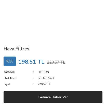
Hava Filtresi
198,51 TL
%10
220,57 TL
Kategori
FILTRON
Stok Kodu
GE-AP157/3
Fiyat
220,57 TL
Gelince Haber Ver