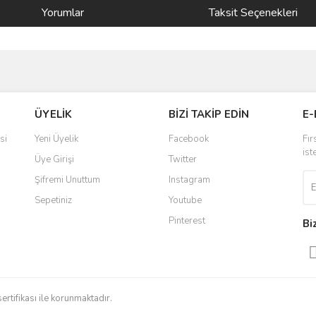
Yorumlar
Taksit Seçenekleri
ve diğer konularda yetersiz gördüğünüz noktaları öneri formunu kullanarak taraf
Bu ürüne ilk yorumu siz yapın!
ÜYELİK
BİZİ TAKİP EDİN
E-
r.
Yorum Yaz
si
Yeni Üyelik
Facebook
Fır
ist
Üye Girişi
Twitter
Şifremi Unuttum
Instagram
Sepetiniz
Youtube
Pinterest
Bi
Gönder
sertifikası ile korunmaktadır.