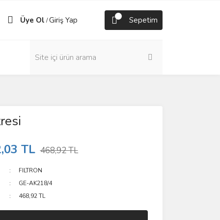
Üye Ol
Giriş Yap
Sepetim
/
resi
,03 TL
468,92 TL
FILTRON
GE-AK218/4
468,92 TL