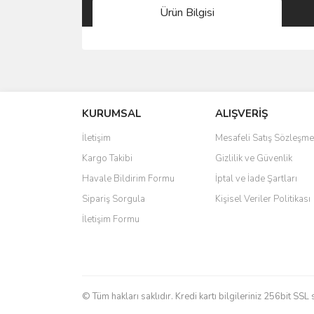
Ürün Bilgisi
Bu ürünün fiyat bilgisi, resim, ürün açıklamalarında 
Görüş ve önerileriniz için teşekkür ederiz.
KURUMSAL
ALIŞVERİŞ
Ürün resmi kalitesiz, bozuk veya görüntülenemiyo
Ürün açıklamasında eksik bilgiler bulunuyor.
İletişim
Mesafeli Satış Sözleşme
Ürün bilgilerinde hatalar bulunuyor.
Kargo Takibi
Gizlilik ve Güvenlik
Ürün fiyatı diğer sitelerden daha pahalı.
Havale Bildirim Formu
İptal ve İade Şartları
Bu ürüne benzer farklı alternatifler olmalı.
Sipariş Sorgula
Kişisel Veriler Politikası
İletişim Formu
© Tüm hakları saklıdır. Kredi kartı bilgileriniz 256bit SSL 