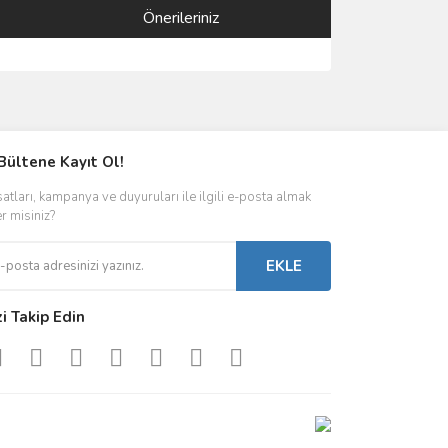
Önerileriniz
ımıza iletebilirsiniz.
Bültene Kayıt Ol!
satları, kampanya ve duyuruları ile ilgili e-posta almak
er misiniz?
EKLE
zi Takip Edin