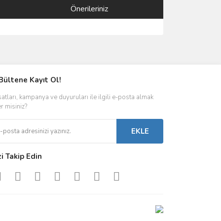
Önerileriniz
ımıza iletebilirsiniz.
Bültene Kayıt Ol!
satları, kampanya ve duyuruları ile ilgili e-posta almak
er misiniz?
EKLE
zi Takip Edin