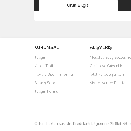
Ürün Bilgisi
Bu ürünün fiyat bilgisi, resim, ürün açıklamalarında 
Görüş ve önerileriniz için teşekkür ederiz.
KURUMSAL
ALIŞVERİŞ
Ürün resmi kalitesiz, bozuk veya görüntülenemiyo
Ürün açıklamasında eksik bilgiler bulunuyor.
İletişim
Mesafeli Satış Sözleşme
Ürün bilgilerinde hatalar bulunuyor.
Kargo Takibi
Gizlilik ve Güvenlik
Ürün fiyatı diğer sitelerden daha pahalı.
Havale Bildirim Formu
İptal ve İade Şartları
Bu ürüne benzer farklı alternatifler olmalı.
Sipariş Sorgula
Kişisel Veriler Politikası
İletişim Formu
© Tüm hakları saklıdır. Kredi kartı bilgileriniz 256bit SSL 