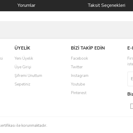
Yorumlar
Taksit Seçenekleri
ve diğer konularda yetersiz gördüğünüz noktaları öneri formunu kullanarak taraf
Bu ürüne ilk yorumu siz yapın!
ÜYELİK
BİZİ TAKİP EDİN
E-
r.
Yorum Yaz
si
Yeni Üyelik
Facebook
Fır
ist
Üye Girişi
Twitter
Şifremi Unuttum
Instagram
Sepetiniz
Youtube
Pinterest
Bi
Gönder
sertifikası ile korunmaktadır.