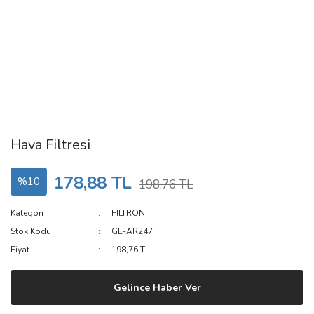
Hava Filtresi
178,88 TL
%10
198,76 TL
Kategori
FILTRON
Stok Kodu
GE-AR247
Fiyat
198,76 TL
Gelince Haber Ver