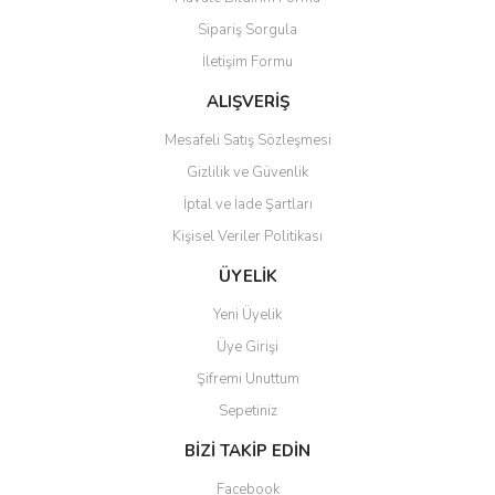
Ürün açıklamasında eksik bilgiler bulunuyor.
Sipariş Sorgula
Ürün bilgilerinde hatalar bulunuyor.
İletişim Formu
Ürün fiyatı diğer sitelerden daha pahalı.
Bu ürüne benzer farklı alternatifler olmalı.
ALIŞVERİŞ
Mesafeli Satış Sözleşmesi
Gizlilik ve Güvenlik
İptal ve İade Şartları
Kişisel Veriler Politikası
Gönder
ÜYELİK
Yeni Üyelik
Üye Girişi
Şifremi Unuttum
Sepetiniz
BİZİ TAKİP EDİN
Facebook