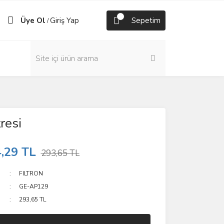
Üye Ol
Giriş Yap
Sepetim
/
resi
,29 TL
293,65 TL
FILTRON
GE-AP129
293,65 TL