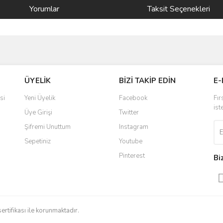
Yorumlar
Taksit Seçenekleri
ve diğer konularda yetersiz gördüğünüz noktaları öneri formunu kullanarak taraf
Bu ürüne ilk yorumu siz yapın!
ÜYELİK
BİZİ TAKİP EDİN
E-
r.
Yorum Yaz
si
Yeni Üyelik
Facebook
Fır
ist
Üye Girişi
Twitter
Şifremi Unuttum
Instagram
Sepetiniz
Youtube
Pinterest
Bi
Gönder
sertifikası ile korunmaktadır.