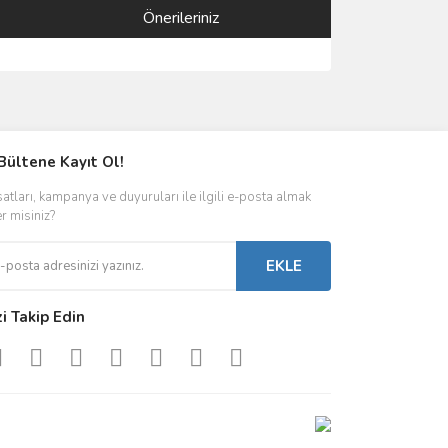
Önerileriniz
ımıza iletebilirsiniz.
Bültene Kayıt Ol!
satları, kampanya ve duyuruları ile ilgili e-posta almak
er misiniz?
EKLE
zi Takip Edin