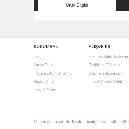
Ürün Bilgisi
Bu ürünün fiyat bilgisi, resim, ürün açıklamalarında 
Görüş ve önerileriniz için teşekkür ederiz.
KURUMSAL
ALIŞVERİŞ
Ürün resmi kalitesiz, bozuk veya görüntülenemiyo
Ürün açıklamasında eksik bilgiler bulunuyor.
İletişim
Mesafeli Satış Sözleşme
Ürün bilgilerinde hatalar bulunuyor.
Kargo Takibi
Gizlilik ve Güvenlik
Ürün fiyatı diğer sitelerden daha pahalı.
Havale Bildirim Formu
İptal ve İade Şartları
Bu ürüne benzer farklı alternatifler olmalı.
Sipariş Sorgula
Kişisel Veriler Politikası
İletişim Formu
© Tüm hakları saklıdır. Kredi kartı bilgileriniz 256bit SSL 