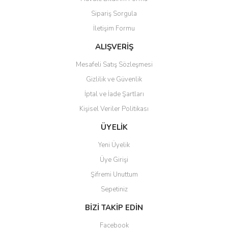
Ürün açıklamasında eksik bilgiler bulunuyor.
Sipariş Sorgula
Ürün bilgilerinde hatalar bulunuyor.
İletişim Formu
Ürün fiyatı diğer sitelerden daha pahalı.
Bu ürüne benzer farklı alternatifler olmalı.
ALIŞVERİŞ
Mesafeli Satış Sözleşmesi
Gizlilik ve Güvenlik
İptal ve İade Şartları
Kişisel Veriler Politikası
Gönder
ÜYELİK
Yeni Üyelik
Üye Girişi
Şifremi Unuttum
Sepetiniz
BİZİ TAKİP EDİN
Facebook