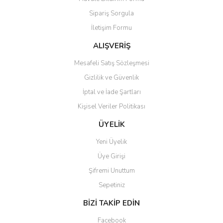
Ürün açıklamasında eksik bilgiler bulunuyor.
Sipariş Sorgula
Ürün bilgilerinde hatalar bulunuyor.
İletişim Formu
Ürün fiyatı diğer sitelerden daha pahalı.
Bu ürüne benzer farklı alternatifler olmalı.
ALIŞVERİŞ
Mesafeli Satış Sözleşmesi
Gizlilik ve Güvenlik
İptal ve İade Şartları
Kişisel Veriler Politikası
Gönder
ÜYELİK
Yeni Üyelik
Üye Girişi
Şifremi Unuttum
Sepetiniz
BİZİ TAKİP EDİN
Facebook