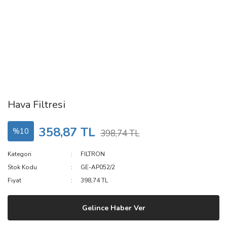
Hava Filtresi
358,87 TL
%10
398,74 TL
Kategori
FILTRON
Stok Kodu
GE-AP052/2
Fiyat
398,74 TL
Gelince Haber Ver