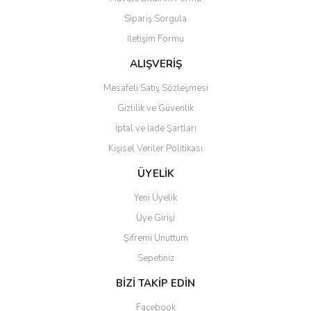
Ürün açıklamasında eksik bilgiler bulunuyor.
Sipariş Sorgula
Ürün bilgilerinde hatalar bulunuyor.
İletişim Formu
Ürün fiyatı diğer sitelerden daha pahalı.
Bu ürüne benzer farklı alternatifler olmalı.
ALIŞVERİŞ
Mesafeli Satış Sözleşmesi
Gizlilik ve Güvenlik
İptal ve İade Şartları
Kişisel Veriler Politikası
Gönder
ÜYELİK
Yeni Üyelik
Üye Girişi
Şifremi Unuttum
Sepetiniz
BİZİ TAKİP EDİN
Facebook