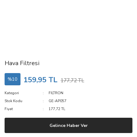
Hava Filtresi
159,95 TL
%10
177,72 TL
Kategori
FILTRON
Stok Kodu
GE-AP057
Fiyat
177,72 TL
Gelince Haber Ver