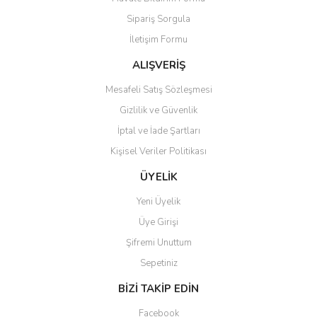
Ürün açıklamasında eksik bilgiler bulunuyor.
Sipariş Sorgula
Ürün bilgilerinde hatalar bulunuyor.
İletişim Formu
Ürün fiyatı diğer sitelerden daha pahalı.
Bu ürüne benzer farklı alternatifler olmalı.
ALIŞVERİŞ
Mesafeli Satış Sözleşmesi
Gizlilik ve Güvenlik
İptal ve İade Şartları
Kişisel Veriler Politikası
Gönder
ÜYELİK
Yeni Üyelik
Üye Girişi
Şifremi Unuttum
Sepetiniz
BİZİ TAKİP EDİN
Facebook