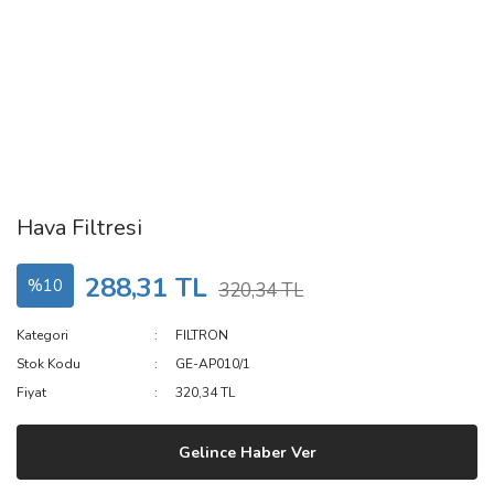
Hava Filtresi
288,31 TL
%10
320,34 TL
Kategori
FILTRON
Stok Kodu
GE-AP010/1
Fiyat
320,34 TL
Gelince Haber Ver