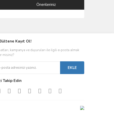
Önerileriniz
ımıza iletebilirsiniz.
Bültene Kayıt Ol!
satları, kampanya ve duyuruları ile ilgili e-posta almak
er misiniz?
EKLE
zi Takip Edin