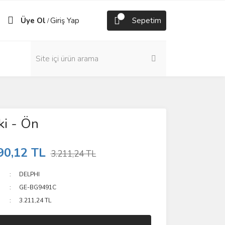
Üye Ol
Giriş Yap
Sepetim
/
ki - Ön
90,12 TL
3.211,24 TL
DELPHI
GE-BG9491C
3.211,24 TL