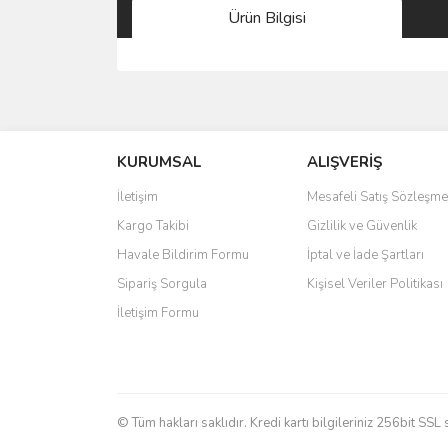
Ürün Bilgisi
Bu ürünün fiyat bilgisi, resim, ürün açıklamalarında 
Görüş ve önerileriniz için teşekkür ederiz.
KURUMSAL
ALIŞVERİŞ
Ürün resmi kalitesiz, bozuk veya görüntülenemiyo
Ürün açıklamasında eksik bilgiler bulunuyor.
İletişim
Mesafeli Satış Sözleşme
Ürün bilgilerinde hatalar bulunuyor.
Kargo Takibi
Gizlilik ve Güvenlik
Ürün fiyatı diğer sitelerden daha pahalı.
Havale Bildirim Formu
İptal ve İade Şartları
Bu ürüne benzer farklı alternatifler olmalı.
Sipariş Sorgula
Kişisel Veriler Politikası
İletişim Formu
© Tüm hakları saklıdır. Kredi kartı bilgileriniz 256bit SSL 