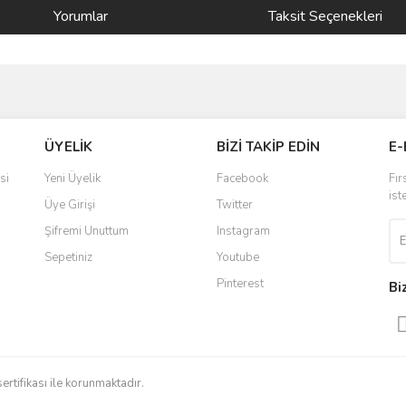
Yorumlar
Taksit Seçenekleri
ve diğer konularda yetersiz gördüğünüz noktaları öneri formunu kullanarak taraf
Bu ürüne ilk yorumu siz yapın!
ÜYELİK
BİZİ TAKİP EDİN
E-
r.
Yorum Yaz
si
Yeni Üyelik
Facebook
Fır
ist
Üye Girişi
Twitter
Şifremi Unuttum
Instagram
Sepetiniz
Youtube
Pinterest
Bi
Gönder
sertifikası ile korunmaktadır.