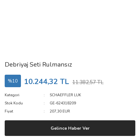
Debriyaj Seti Rulmansız
10.244,32 TL
%10
11.382,57 TL
Kategori
SCHAEFFLER LUK
Stok Kodu
GE-624318209
Fiyat
207,30 EUR
Gelince Haber Ver