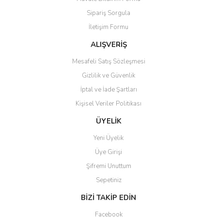
Ürün açıklamasında eksik bilgiler bulunuyor.
Sipariş Sorgula
Ürün bilgilerinde hatalar bulunuyor.
İletişim Formu
Ürün fiyatı diğer sitelerden daha pahalı.
Bu ürüne benzer farklı alternatifler olmalı.
ALIŞVERİŞ
Mesafeli Satış Sözleşmesi
Gizlilik ve Güvenlik
İptal ve İade Şartları
Kişisel Veriler Politikası
Gönder
ÜYELİK
Yeni Üyelik
Üye Girişi
Şifremi Unuttum
Sepetiniz
BİZİ TAKİP EDİN
Facebook