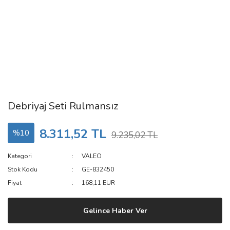
Debriyaj Seti Rulmansız
8.311,52 TL
%10
9.235,02 TL
Kategori
VALEO
Stok Kodu
GE-832450
Fiyat
168,11 EUR
Gelince Haber Ver