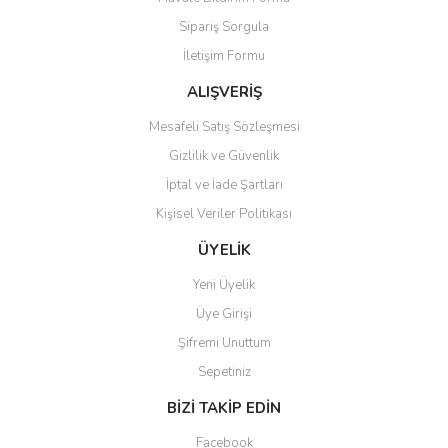
Ürün açıklamasında eksik bilgiler bulunuyor.
Sipariş Sorgula
Ürün bilgilerinde hatalar bulunuyor.
İletişim Formu
Ürün fiyatı diğer sitelerden daha pahalı.
Bu ürüne benzer farklı alternatifler olmalı.
ALIŞVERİŞ
Mesafeli Satış Sözleşmesi
Gizlilik ve Güvenlik
İptal ve İade Şartları
Kişisel Veriler Politikası
Gönder
ÜYELİK
Yeni Üyelik
Üye Girişi
Şifremi Unuttum
Sepetiniz
BİZİ TAKİP EDİN
Facebook