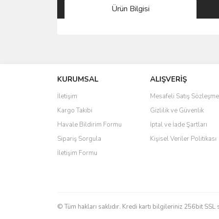
Ürün Bilgisi
Bu ürünün fiyat bilgisi, resim, ürün açıklamalarında 
Görüş ve önerileriniz için teşekkür ederiz.
KURUMSAL
ALIŞVERİŞ
Ürün resmi kalitesiz, bozuk veya görüntülenemiyo
Ürün açıklamasında eksik bilgiler bulunuyor.
İletişim
Mesafeli Satış Sözleşme
Ürün bilgilerinde hatalar bulunuyor.
Kargo Takibi
Gizlilik ve Güvenlik
Ürün fiyatı diğer sitelerden daha pahalı.
Havale Bildirim Formu
İptal ve İade Şartları
Bu ürüne benzer farklı alternatifler olmalı.
Sipariş Sorgula
Kişisel Veriler Politikası
İletişim Formu
© Tüm hakları saklıdır. Kredi kartı bilgileriniz 256bit SSL 