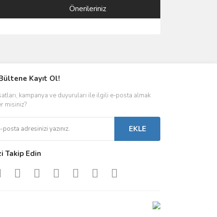
Önerileriniz
ımıza iletebilirsiniz.
Bültene Kayıt Ol!
satları, kampanya ve duyuruları ile ilgili e-posta almak
er misiniz?
EKLE
zi Takip Edin