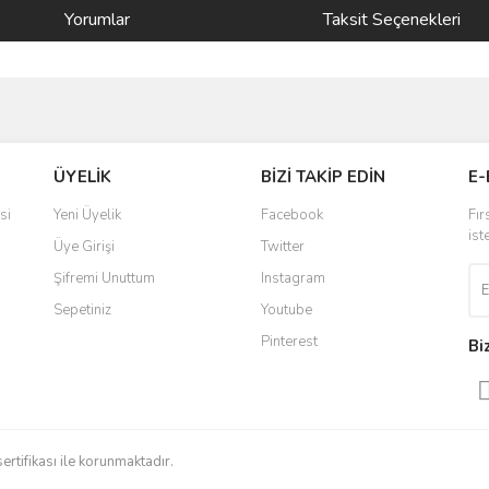
Yorumlar
Taksit Seçenekleri
ve diğer konularda yetersiz gördüğünüz noktaları öneri formunu kullanarak taraf
Bu ürüne ilk yorumu siz yapın!
ÜYELİK
BİZİ TAKİP EDİN
E-
r.
Yorum Yaz
si
Yeni Üyelik
Facebook
Fır
ist
Üye Girişi
Twitter
Şifremi Unuttum
Instagram
Sepetiniz
Youtube
Pinterest
Bi
Gönder
sertifikası ile korunmaktadır.