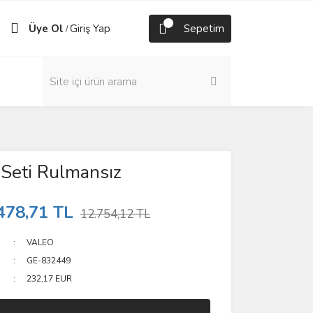
Üye Ol
Giriş Yap
Sepetim
/
 Seti Rulmansız
478,71 TL
12.754,12 TL
VALEO
GE-832449
232,17 EUR