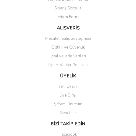
Ürün açıklamasında eksik bilgiler bulunuyor.
Sipariş Sorgula
Ürün bilgilerinde hatalar bulunuyor.
İletişim Formu
Ürün fiyatı diğer sitelerden daha pahalı.
Bu ürüne benzer farklı alternatifler olmalı.
ALIŞVERİŞ
Mesafeli Satış Sözleşmesi
Gizlilik ve Güvenlik
İptal ve İade Şartları
Kişisel Veriler Politikası
Gönder
ÜYELİK
Yeni Üyelik
Üye Girişi
Şifremi Unuttum
Sepetiniz
BİZİ TAKİP EDİN
Facebook