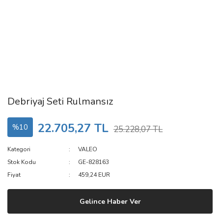
Debriyaj Seti Rulmansız
22.705,27 TL
%10
25.228,07 TL
Kategori
VALEO
Stok Kodu
GE-828163
Fiyat
459,24 EUR
Gelince Haber Ver