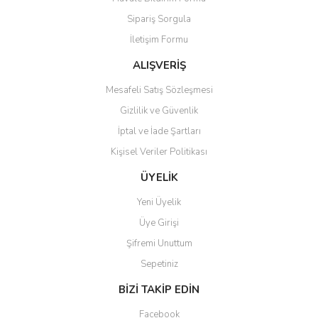
Ürün açıklamasında eksik bilgiler bulunuyor.
Sipariş Sorgula
Ürün bilgilerinde hatalar bulunuyor.
İletişim Formu
Ürün fiyatı diğer sitelerden daha pahalı.
Bu ürüne benzer farklı alternatifler olmalı.
ALIŞVERİŞ
Mesafeli Satış Sözleşmesi
Gizlilik ve Güvenlik
İptal ve İade Şartları
Kişisel Veriler Politikası
Gönder
ÜYELİK
Yeni Üyelik
Üye Girişi
Şifremi Unuttum
Sepetiniz
BİZİ TAKİP EDİN
Facebook