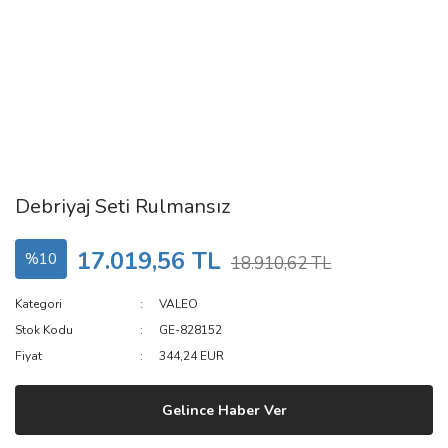
Debriyaj Seti Rulmansız
17.019,56 TL
%10
18.910,62 TL
Kategori
VALEO
Stok Kodu
GE-828152
Fiyat
344,24 EUR
Gelince Haber Ver