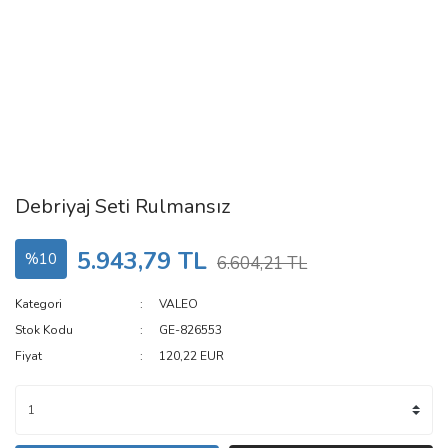
Debriyaj Seti Rulmansız
5.943,79 TL
%10
6.604,21 TL
Kategori
VALEO
Stok Kodu
GE-826553
Fiyat
120,22 EUR