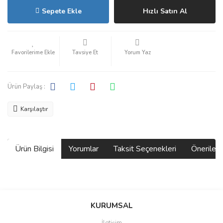
Sepete Ekle
Hızlı Satın Al
Tavsiye Et
Yorum Yaz
Ürün Paylaş :
Karşılaştır
Ürün Bilgisi
Yorumlar
Taksit Seçenekleri
Önerilerin
Bu ürünün fiyat bilgisi, resim, ürün açıklamalarında ve diğer
konularda yetersiz gördüğünüz noktaları öneri formunu kullanarak
Bu ürüne ilk yorumu siz yapın!
KURUMSAL
tarafımıza iletebilirsiniz.
Görüş ve önerileriniz için teşekkür ederiz.