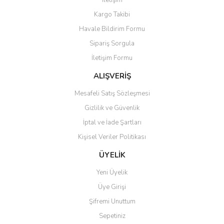
İletişim
Yorum Yaz
Kargo Takibi
Ürün resmi kalitesiz, bozuk veya görüntülenemiyor.
Havale Bildirim Formu
Ürün açıklamasında eksik bilgiler bulunuyor.
Sipariş Sorgula
Ürün bilgilerinde hatalar bulunuyor.
İletişim Formu
Ürün fiyatı diğer sitelerden daha pahalı.
Bu ürüne benzer farklı alternatifler olmalı.
ALIŞVERİŞ
Mesafeli Satış Sözleşmesi
Gizlilik ve Güvenlik
İptal ve İade Şartları
Kişisel Veriler Politikası
Gönder
ÜYELİK
Yeni Üyelik
Üye Girişi
Şifremi Unuttum
Sepetiniz