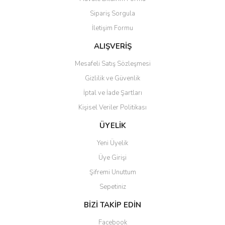
Ürün açıklamasında eksik bilgiler bulunuyor.
Sipariş Sorgula
Ürün bilgilerinde hatalar bulunuyor.
İletişim Formu
Ürün fiyatı diğer sitelerden daha pahalı.
Bu ürüne benzer farklı alternatifler olmalı.
ALIŞVERİŞ
Mesafeli Satış Sözleşmesi
Gizlilik ve Güvenlik
İptal ve İade Şartları
Kişisel Veriler Politikası
Gönder
ÜYELİK
Yeni Üyelik
Üye Girişi
Şifremi Unuttum
Sepetiniz
BİZİ TAKİP EDİN
Facebook