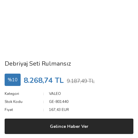
Debriyaj Seti Rulmansız
8.268,74 TL
%10
9.187,49 TL
Kategori
VALEO
Stok Kodu
GE-801440
Fiyat
167,43 EUR
Gelince Haber Ver