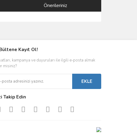
Önerileriniz
ımıza iletebilirsiniz.
Bültene Kayıt Ol!
satları, kampanya ve duyuruları ile ilgili e-posta almak
er misiniz?
EKLE
zi Takip Edin