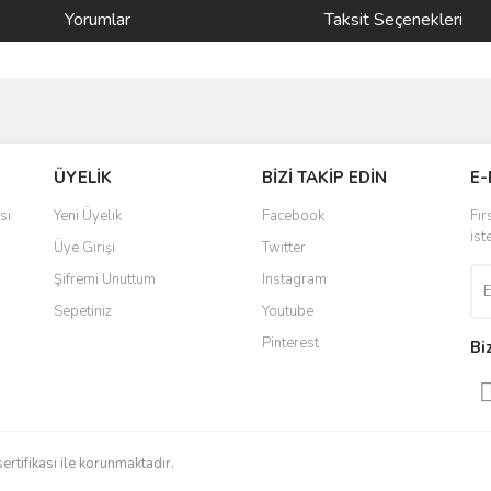
Yorumlar
Taksit Seçenekleri
ve diğer konularda yetersiz gördüğünüz noktaları öneri formunu kullanarak taraf
Bu ürüne ilk yorumu siz yapın!
ÜYELİK
BİZİ TAKİP EDİN
E-
r.
Yorum Yaz
si
Yeni Üyelik
Facebook
Fır
ist
Üye Girişi
Twitter
Şifremi Unuttum
Instagram
Sepetiniz
Youtube
Pinterest
Bi
Gönder
sertifikası ile korunmaktadır.