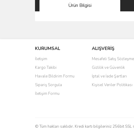
Ürün Bilgisi
Bu ürünün fiyat bilgisi, resim, ürün açıklamalarında 
Görüş ve önerileriniz için teşekkür ederiz.
KURUMSAL
ALIŞVERİŞ
Ürün resmi kalitesiz, bozuk veya görüntülenemiyo
Ürün açıklamasında eksik bilgiler bulunuyor.
İletişim
Mesafeli Satış Sözleşme
Ürün bilgilerinde hatalar bulunuyor.
Kargo Takibi
Gizlilik ve Güvenlik
Ürün fiyatı diğer sitelerden daha pahalı.
Havale Bildirim Formu
İptal ve İade Şartları
Bu ürüne benzer farklı alternatifler olmalı.
Sipariş Sorgula
Kişisel Veriler Politikası
İletişim Formu
© Tüm hakları saklıdır. Kredi kartı bilgileriniz 256bit SSL 