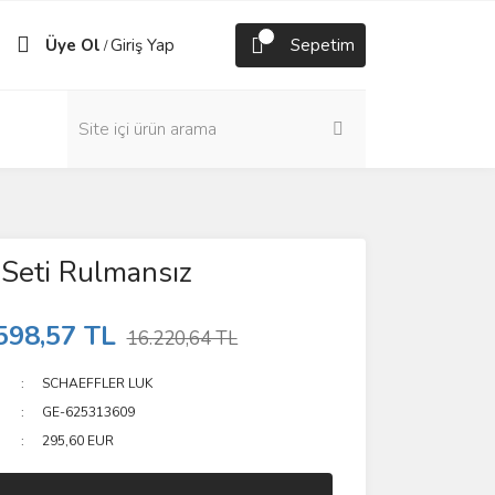
Üye Ol
Giriş Yap
Sepetim
/
 Seti Rulmansız
598,57 TL
16.220,64 TL
SCHAEFFLER LUK
GE-625313609
295,60 EUR