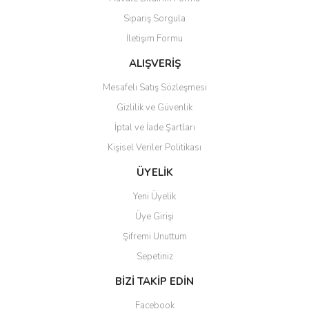
Ürün açıklamasında eksik bilgiler bulunuyor.
Sipariş Sorgula
Ürün bilgilerinde hatalar bulunuyor.
İletişim Formu
Ürün fiyatı diğer sitelerden daha pahalı.
Bu ürüne benzer farklı alternatifler olmalı.
ALIŞVERİŞ
Mesafeli Satış Sözleşmesi
Gizlilik ve Güvenlik
İptal ve İade Şartları
Kişisel Veriler Politikası
Gönder
ÜYELİK
Yeni Üyelik
Üye Girişi
Şifremi Unuttum
Sepetiniz
BİZİ TAKİP EDİN
Facebook