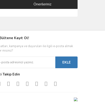
Önerileriniz
ımıza iletebilirsiniz.
Bültene Kayıt Ol!
satları, kampanya ve duyuruları ile ilgili e-posta almak
er misiniz?
EKLE
zi Takip Edin