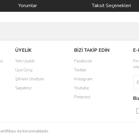
Yorumlar
Taksit Seçenekleri
ve diğer konularda yetersiz gördüğünüz noktaları öneri formunu kullanarak taraf
Bu ürüne ilk yorumu siz yapın!
ÜYELİK
BİZİ TAKİP EDİN
E-
r.
Yorum Yaz
si
Yeni Üyelik
Facebook
Fır
ist
Üye Girişi
Twitter
Şifremi Unuttum
Instagram
Sepetiniz
Youtube
Pinterest
Bi
Gönder
sertifikası ile korunmaktadır.