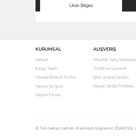
Ürün Bilgisi
Bu ürünün fiyat bilgisi, resim, ürün açıklamalarında 
Görüş ve önerileriniz için teşekkür ederiz.
KURUMSAL
ALIŞVERİŞ
Ürün resmi kalitesiz, bozuk veya görüntülenemiyo
Ürün açıklamasında eksik bilgiler bulunuyor.
İletişim
Mesafeli Satış Sözleşme
Ürün bilgilerinde hatalar bulunuyor.
Kargo Takibi
Gizlilik ve Güvenlik
Ürün fiyatı diğer sitelerden daha pahalı.
Havale Bildirim Formu
İptal ve İade Şartları
Bu ürüne benzer farklı alternatifler olmalı.
Sipariş Sorgula
Kişisel Veriler Politikası
İletişim Formu
© Tüm hakları saklıdır. Kredi kartı bilgileriniz 256bit SSL 