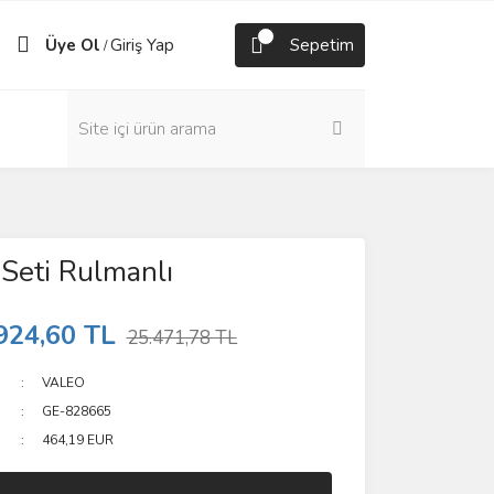
Üye Ol
Giriş Yap
Sepetim
/
 Seti Rulmanlı
924,60 TL
25.471,78 TL
VALEO
GE-828665
464,19 EUR