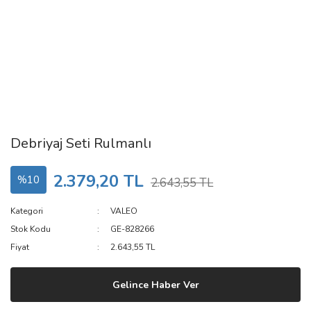
Debriyaj Seti Rulmanlı
2.379,20 TL
%10
2.643,55 TL
Kategori
VALEO
Stok Kodu
GE-828266
Fiyat
2.643,55 TL
Gelince Haber Ver