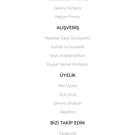
Ürün açıklamasında eksik bilgiler bulunuyor.
Sipariş Sorgula
Ürün bilgilerinde hatalar bulunuyor.
İletişim Formu
Ürün fiyatı diğer sitelerden daha pahalı.
Bu ürüne benzer farklı alternatifler olmalı.
ALIŞVERİŞ
Mesafeli Satış Sözleşmesi
Gizlilik ve Güvenlik
İptal ve İade Şartları
Kişisel Veriler Politikası
Gönder
ÜYELİK
Yeni Üyelik
Üye Girişi
Şifremi Unuttum
Sepetiniz
BİZİ TAKİP EDİN
Facebook