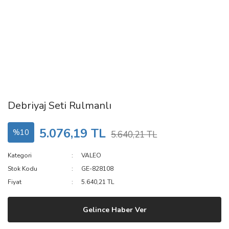
Debriyaj Seti Rulmanlı
5.076,19 TL
%10
5.640,21 TL
Kategori
VALEO
Stok Kodu
GE-828108
Fiyat
5.640,21 TL
Gelince Haber Ver