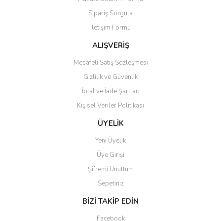
Ürün açıklamasında eksik bilgiler bulunuyor.
Sipariş Sorgula
Ürün bilgilerinde hatalar bulunuyor.
İletişim Formu
Ürün fiyatı diğer sitelerden daha pahalı.
Bu ürüne benzer farklı alternatifler olmalı.
ALIŞVERİŞ
Mesafeli Satış Sözleşmesi
Gizlilik ve Güvenlik
İptal ve İade Şartları
Kişisel Veriler Politikası
Gönder
ÜYELİK
Yeni Üyelik
Üye Girişi
Şifremi Unuttum
Sepetiniz
BİZİ TAKİP EDİN
Facebook